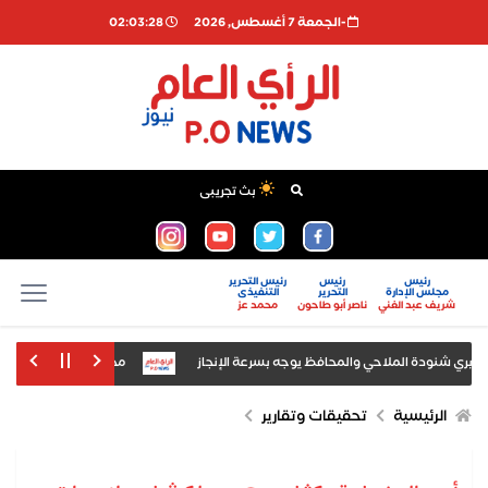
-الجمعة 7 أغسطس, 2026
02:03:29
بث تجريبى
رئيس
رئيس
رئيس التحرير
مجلس الإدارة
التحرير
التنفيذى
شريف عبد الغني
ناصر أبو طاحون
محمد عز
وبري شنودة الملاحي والمحافظ يوجه بسرعة الإنجاز
محمود الشاذلي يكتب: بسيو
ة للجنة المصرية التشادية في إنجامينا
القوات الروسية تسيطر على بلدة أن
الرئيسية
تحقيقات وتقارير