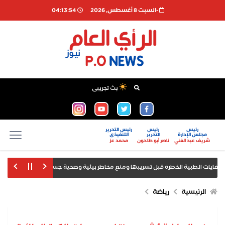
-السبت 8 أغسطس, 2026
04:13:54
بث تجريبى
رئيس
رئيس
رئيس التحرير
مجلس الإدارة
التحرير
التنفيذى
شريف عبد الغني
ناصر أبو طاحون
محمد عز
أمانة 
بيل صدور بيانات الوظائف والبطالة
الرئيسية
رياضة