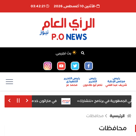
-اﻷثنين 10 أغسطس, 2026
03:42:22
بث تجريبى
رئيس
رئيس
رئيس التحرير
مجلس الإدارة
التحرير
التنفيذى
شريف عبد الغني
ناصر أبو طاحون
محمد عز
ة في برنامج «نتشارك»
في ماراثون خدمي امتد 12 ساعة.. طارق المحمدي يبحث مطالب القرى ويستقبل تكريم أهالي "سبطاس"
يستعرض قدرات التشغيل
الإحصاء: 3.58% ارتفاعا في قيمة الصادرات خلال مايو 2026
الرئيسية
محافظات
محافظات