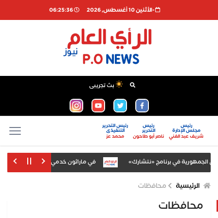
-اﻷثنين 10 أغسطس, 2026
06:25:37
بث تجريبى
رئيس
رئيس
رئيس التحرير
مجلس الإدارة
التحرير
التنفيذى
شريف عبد الغني
ناصر أبو طاحون
محمد عز
ي برنامج «نتشارك»
في ماراثون خدمي امتد 12 ساعة.. طارق المحمدي يبحث مطالب القرى ويستقبل تكريم أهالي "سبطاس"
رض قدرات التشغيل
الإحصاء: 3.58% ارتفاعا في قيمة الصادرات خلال مايو 2026
الرئيسية
محافظات
محافظات