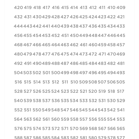
420
419
418
417
416
415
414
413
412
411
410
409
432
431
430
429
428
427
426
425
424
423
422
421
444
443
442
441
440
439
438
437
436
435
434
433
456
455
454
453
452
451
450
449
448
447
446
445
468
467
466
465
464
463
462
461
460
459
458
457
480
479
478
477
476
475
474
473
472
471
470
469
492
491
490
489
488
487
486
485
484
483
482
481
504
503
502
501
500
499
498
497
496
495
494
493
516
515
514
513
512
511
510
509
508
507
506
505
528
527
526
525
524
523
522
521
520
519
518
517
540
539
538
537
536
535
534
533
532
531
530
529
552
551
550
549
548
547
546
545
544
543
542
541
564
563
562
561
560
559
558
557
556
555
554
553
576
575
574
573
572
571
570
569
568
567
566
565
588
587
586
585
584
583
582
581
580
579
578
577