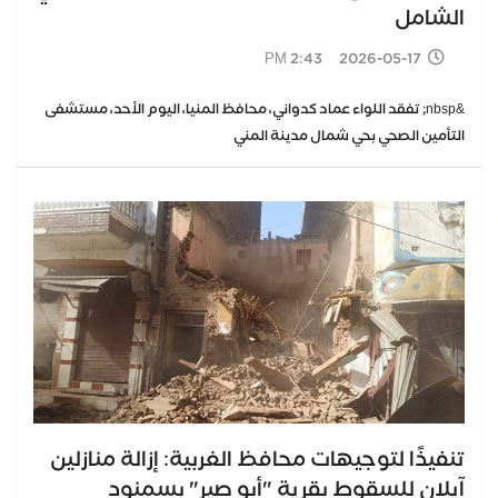
الشامل
2026-05-17 2:43 PM
&nbsp; تفقد اللواء عماد كدواني، محافظ المنيا، اليوم الأحد، مستشفى
التأمين الصحي بحي شمال مدينة المني
تنفيذًا لتوجيهات محافظ الغربية: إزالة منازلين
آيلان للسقوط بقرية "أبو صير" بسمنود