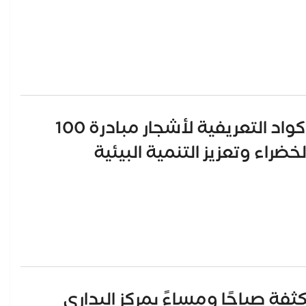
محافظ أسيوط: استمرار تركيب الأكواد التعريفية لأشجار مبادرة 100
ضراء وتعزيز التنمية البيئية
 صباحًا ومساءً بمركز البداري