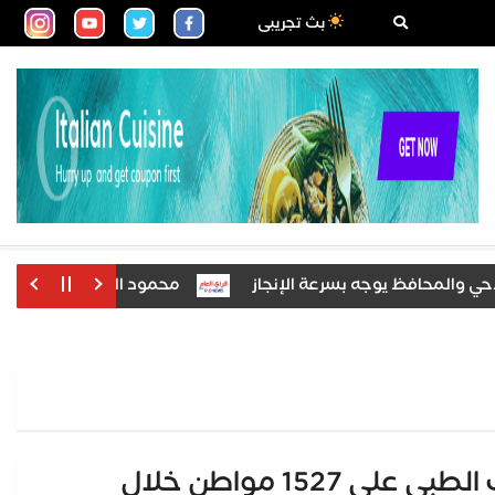
بث تجريبى
افظ يوجه بسرعة الإنجاز
محمود الشاذلي يكتب: بسيون تنتظر.
محافظ كفرالشيخ: توقيع الكشف الطبي على 1527 مواطن خلال