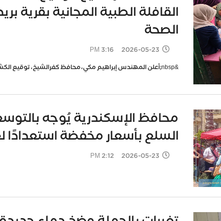
القافلة الطبية المجانية بقرية بر
الصحة
2026-05-23 3:16 PM
&nbsp;أعلن المهندس إبراهيم مكي، محافظ كفرالشيخ، توقيع الكشف الطبي على 1527 مواطن خلال القافلة الطبية
محافظ الإسكندرية يُوجه بالتوسع 
السلع بأسعار مخفضة استعدادًا ل
2026-05-23 2:12 PM
تغيرات بالجملة وضخ دماء جديدة لق