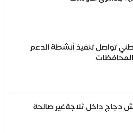
طني تواصل تنفيذ أنشطة الدعم
المحافظات
بية يضبط 2 طن شيش دجاج داخل ثلاجةغير صالحة