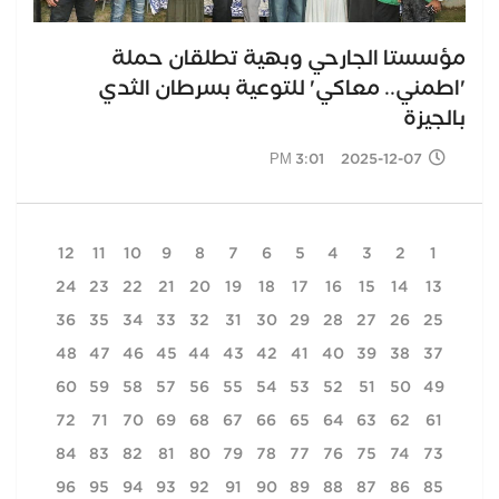
مؤسستا الجارحي وبهية تطلقان حملة
'اطمني.. معاكي' للتوعية بسرطان الثدي
بالجيزة
2025-12-07 3:01 PM
12
11
10
9
8
7
6
5
4
3
2
1
24
23
22
21
20
19
18
17
16
15
14
13
36
35
34
33
32
31
30
29
28
27
26
25
48
47
46
45
44
43
42
41
40
39
38
37
60
59
58
57
56
55
54
53
52
51
50
49
72
71
70
69
68
67
66
65
64
63
62
61
84
83
82
81
80
79
78
77
76
75
74
73
96
95
94
93
92
91
90
89
88
87
86
85