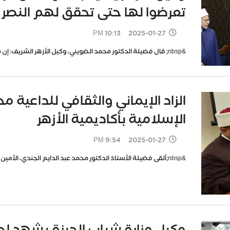
تعرضوا لها حتى تحقق لهم النصر
2025-01-27 10:13 PM
&nbsp; قال فضيلة الدكتور محمد الضويني، وكيل الأزهر الشريف: إن معجزة الإسراء والمعراج هي رمز للفرج وا
الزاد الإيماني والثقافي للداعية 
الإسلامية بأكاديمية الأزهر
2025-01-27 9:54 PM
&nbsp;ألقى فضيلة الأستاذ الدكتور محمد عبد الدايم الجندي، الأمين العام لمجمع البحوث الإسلامية، محاضر
وكيل وزارة شباب الجيزة يشهد احتف