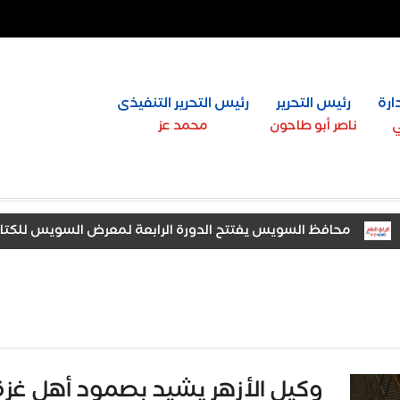
ارة
رئيس التحرير
رئيس التحرير التنفيذى
ي
ناصر أبو طاحون
محمد عز
محافظ السويس يفتتح الدورة الرابعة لمعرض السويس للكتاب بمشاركة 37 دار 
دينة السادات يشهد افتتاح معرض «أخبار اليوم» للتعليم العالي
وكيل الأزهر يشيد بصمود أهل غزة