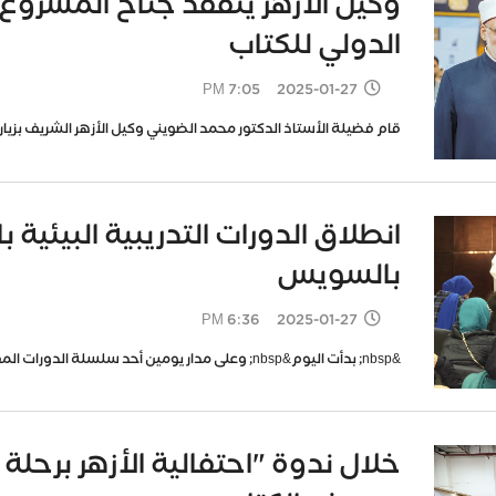
وكيل الأزهر يتفقد جناح المشروع
الدولي للكتاب
2025-01-27 7:05 PM
قام فضيلة الأستاذ الدكتور محمد الضويني وكيل الأزهر الشريف بزيا
انطلاق الدورات التدريبية البيئية ب
بالسويس
2025-01-27 6:36 PM
&nbsp; بدأت اليوم&nbsp; وعلى مدار يومين أحد سلسلة الدورات المقامة بالتعاون بين المعهد ووزارة البيئة،
خلال ندوة "احتفالية الأزهر برحلة ا