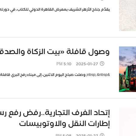
يقدِّم جناح الأزهر الشريف بمعرض القاهرة الدولي للكتاب، في دورته الـ 56، لزوَّاره مجلة &quot;ال
وصول قافلة «بيت الزكاة والصدق
2025-01-27 5:10 PM
&nbsp; &nbsp; وصلت صباح اليوم الاثنين، إلى ميناء رفح البري قافلة بيت الزكاة والصدقات، بتوجيهات فضيلة
إتحاد الغرف التجارية..رفض رفع ر
إطارات النقل والاوتوبيسات