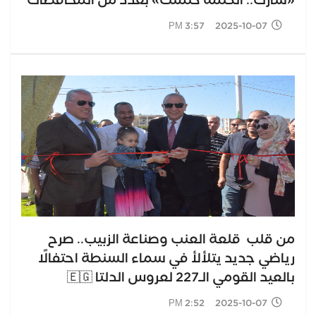
«شارك.. الكلمة كلمتك» بعدد من المحافظات
2025-10-07 3:57 PM
من قلب قلعة العنب وصناعة الزبيب.. صرح
رياضي جديد يتلألأ في سماء السنطة احتفالًا
بالعيد القومي الـ227 لعروس الدلتا 🇪🇬
2025-10-07 2:52 PM