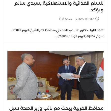
للسلع الغذائية والاستهلاكية بسيدي سالم
ويؤكد
2025-10-07 5:33 PM
تفقد اللواء دكتور علاء عبد المعطي، محافظ كفر الشيخ، اليوم الثلاثاء،
سوق &laquo;اليوم الواحد&raquo; ب
محافظ الغربية يبحث مع نائب وزير الصحة سبل