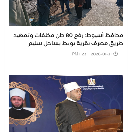
محافظ أسيوط: رفع 80 طن مخلفات وتمهيد
طريق مصرف بقرية بويط بساحل سليم
2026-01-31 1:23 PM