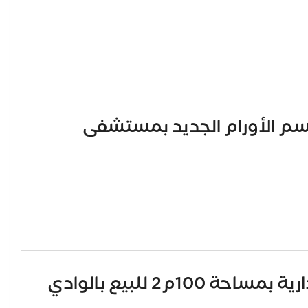
لقسم الأورام الجديد بمستشفى
وزير الإسكان يعلن طرح وحدات إدارية بمساحة 100م2 للبيع بالوادي