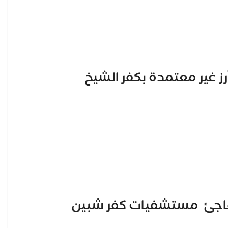
يفاجئ مستشفيات كفر شبين