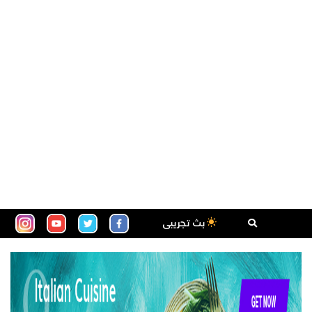
بث تجريبى