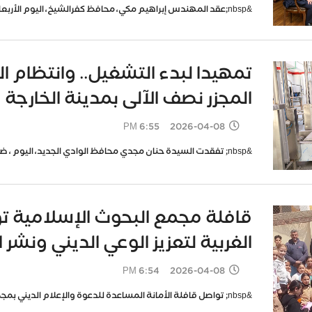
&nbsp;عقد المهندس إبراهيم مكي، محافظ كفرالشيخ، اليوم الأربعاء، اجتماعًا مع أعضاء مجلسي النواب والشيو
تمهيدا لبدء التشغيل.. وانتظام ا
المجزر نصف الآلى بمدينة الخارجة
2026-04-08 6:55 PM
&nbsp; تفقدت السيدة حنان مجدي محافظ الوادي الجديد، اليوم ، ضمن جولاتها الميدانية لمتابعة المشروعات ا
قافلة مجمع البحوث الإسلامية 
الغربية لتعزيز الوعي الديني ونشر 
2026-04-08 6:54 PM
&nbsp; تواصل قافلة الأمانة المساعدة للدعوة والإعلام الديني بمجمع البحوث الإسلامية نشاطها المكثف بمحا