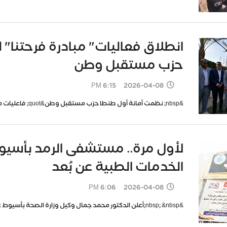
انطلاق فعاليات" مبادرة فرحتنا" ل
حزب مستقبل وطن
2026-04-08 6:15 PM
&nbsp; نظمت أمانة أول طنطا حزب مستقبل وطن&quot; فاعليات مبادرة فرحتنا&nbsp; &quot;لتجهيز&nbsp; العرا
لأول مرة.. مستشفى الرمد بأسيوط 
الخدمات الطبية عن بُعد
2026-04-08 6:06 PM
&nbsp; &nbsp;أعلن الدكتور محمد جمال وكيل وزارة الصحة بأسيوط عن إطلاق مستشفى الرمد بأسيوط موقع إلكترو