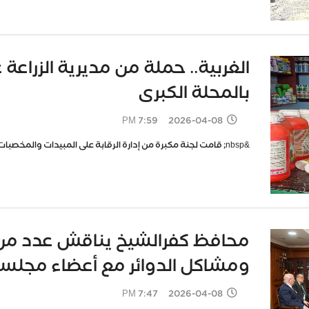
الغربية.. حملة من مديرية الزراع
بالمحلة الكبرى
2026-04-08 7:59 PM
&nbsp; قامت لجنة مكبرة من إدارة الرقابة على المبيدات والمخصبات بمديرية الزراعة تحت&nbsp; إشراف&nbsp
محافظ كفرالشيخ يناقش عدد من ا
ومشاكل الدوائر مع أعضاء مجلسي
2026-04-08 7:47 PM