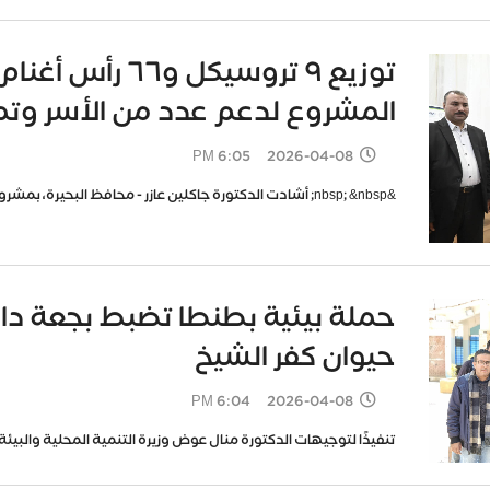
توزيع ٩ تروسيك
المشروع لدعم عدد من الأسر وتمكي
2026-04-08 6:05 PM
&nbsp; &nbsp; أشادت الدكتورة جاكلين عازر - محافظ البحيرة، بمشروع &quot;المرونة&quot; والذي يمثل نموذ
حملة بيئية بطنطا تضبط بجعة دا
حيوان كفر الشيخ
2026-04-08 6:04 PM
تنفيذًا لتوجيهات الدكتورة منال عوض وزيرة التنمية المحلية والبيئة، ب