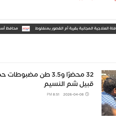
محافظ أسيوط: رفع أكثر من 50 طنًا من المخلفات والتراكمات بقرى مركز ساحل
32 محضرًا و3.5 طن مض
قبيل شم النسيم
2026-04-08 8:51 PM