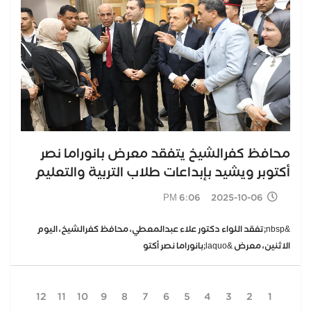
محافظ كفرالشيخ يتفقد معرض بانوراما نصر
أكتوبر ويشيد بإبداعات طلاب التربية والتعليم
2025-10-06 6:06 PM
&nbsp;تفقد اللواء دكتور علاء عبدالمعطي، محافظ كفرالشيخ، اليوم
الاثنين، معرض &laquo;بانوراما نصر أكتو
12
11
10
9
8
7
6
5
4
3
2
1