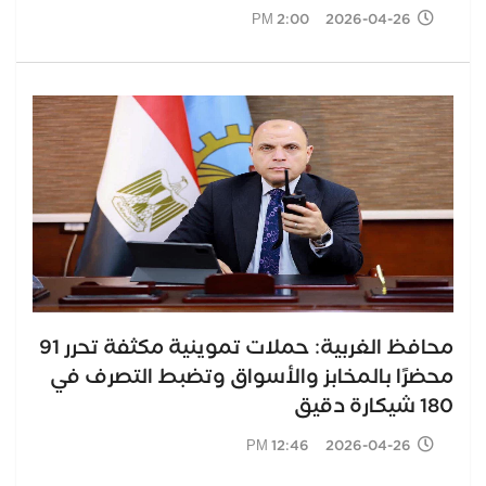
2026-04-26 2:00 PM
️محافظ الغربية: حملات تموينية مكثفة تحرر 91
محضرًا بالمخابز والأسواق وتضبط التصرف في
180 شيكارة دقيق
2026-04-26 12:46 PM