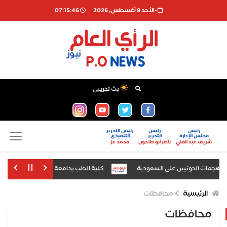
-اﻷحد 9 أغسطس, 2026
07:15:47
بث تجريبى
رئيس
رئيس
رئيس التحرير
مجلس الإدارة
التحرير
التنفيذى
شريف عبد الغني
ناصر أبو طاحون
محمد عز
يين على السعودية
كلية الطب بجامعة أسيوط تنظم دورة تدريبية حول "الطب 
لاب وطالبات فرق النقل والسنوات النهائية
الرئيسية
محافظات
محافظات